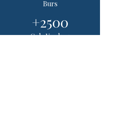
Burs
+2500
Gıda Yardımı
+150
Eğitim
+1500
Maddi Destek
Bültenimize abone olmak için e-posta adresinizi girin
E-postanızı buraya girin