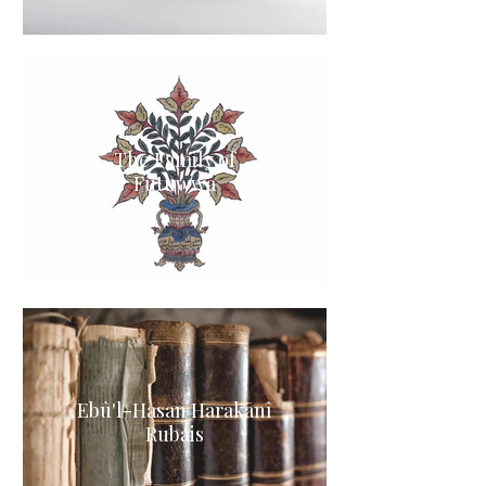
The Family of
Futuwwa
Ebû'l-Hasan Harakānî
Rubais