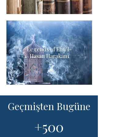
Legends of Ebû'l-
Hasan Harakānî
Geçmişten Bugüne
+500