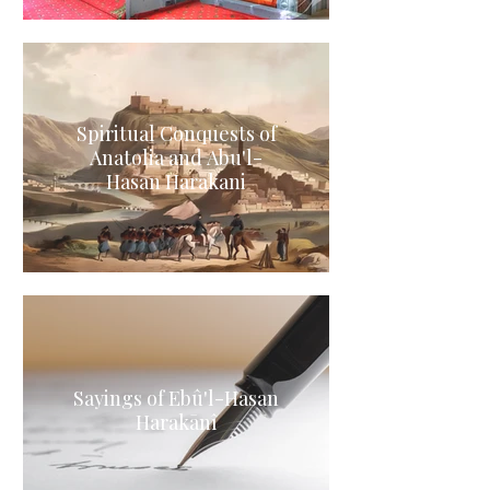
Spiritual Conquests of
Anatolia and Abu'l-
Hasan Harakani
Sayings of Ebû'l-Hasan
Harakānî