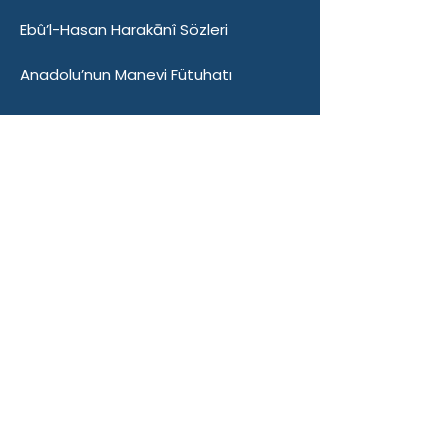
Ebû’l-Hasan Harakānî Sözleri
Anadolu’nun Manevi Fütuhatı
Hakkımızda
Harakānî Vakfı Tarihçesi
Ebû’l-Hasan Harakānî Külliyesi
İletişim
Hasan Harakâni Kaleiçi Mah. Medrese
Sok. No:3 Kars / Merkez 36000
info@harakanivakfi.org
© 2025 by Ebû’l-Hasan Harakānî.