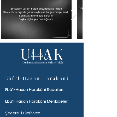
Ebû’l-Hasan Harakānî
Ebû’l-Hasan Harakānî Rubaileri
Ebû’l-Hasan Harakānî Menkıbeleri
Şecere-i Fütüvvet