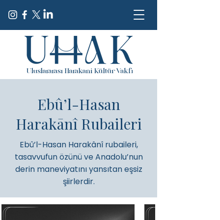
Ebû’l-Hasan
Harakānî Rubaileri
Ebû’l-Hasan Harakânî rubaileri,
tasavvufun özünü ve Anadolu’nun
derin maneviyatını yansıtan eşsiz
şiirlerdir.