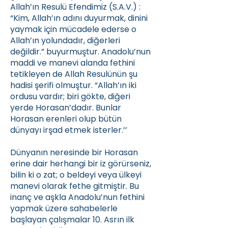
Allah’ın Resulü Efendimiz (S.A.V.) :
“Kim, Allah’ın adını duyurmak, dinini
yaymak için mücadele ederse o
Allah’ın yolundadır, diğerleri
değildir.” buyurmuştur. Anadolu’nun
maddi ve manevi alanda fethini
tetikleyen de Allah Resulünün şu
hadisi şerifi olmuştur. “Allah’ın iki
ordusu vardır; biri gökte, diğeri
yerde Horasan’dadır. Bunlar
Horasan erenleri olup bütün
dünyayı irşad etmek isterler.’’
Dünyanın neresinde bir Horasan
erine dair herhangi bir iz görürseniz,
bilin ki o zat; o beldeyi veya ülkeyi
manevi olarak fethe gitmiştir. Bu
inanç ve aşkla Anadolu’nun fethini
yapmak üzere sahabelerle
başlayan çalışmalar 10. Asrın ilk