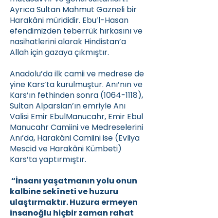
Ayrıca Sultan Mahmut Gazneli bir
Harakâni mürididir. Ebu’l-Hasan
efendimizden teberrük hırkasını ve
nasihatlerini alarak Hindistan’a
Allah için gazaya çıkmıştır.
Anadolu’da ilk camii ve medrese de
yine Kars’ta kurulmuştur. Anı’nın ve
Kars’ın fethinden sonra
(1064-1118)
,
Sultan Alparslan’ın emriyle Anı
Valisi Emir EbulManucahr, Emir Ebul
Manucahr Camiini ve Medreselerini
Anı’da, Harakâni Camiini ise (Evliya
Mescid ve Harakâni Kümbeti)
Kars’ta yaptırmıştır.
“İnsanı yaşatmanın yolu onun
kalbine sekîneti ve huzuru
ulaştırmaktır. Huzura ermeyen
insanoğlu hiçbir zaman rahat