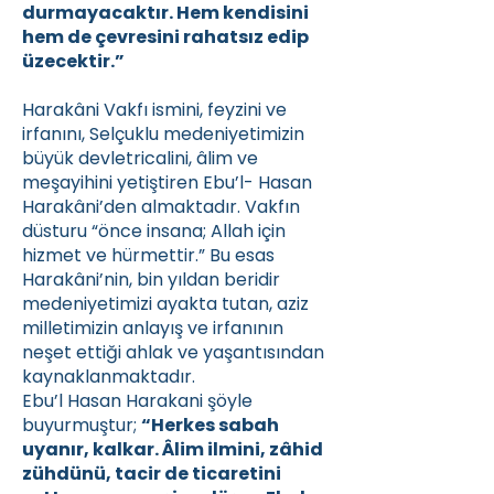
durmayacaktır. Hem kendisini
hem de çevresini rahatsız edip
üzecektir.”
Harakâni Vakfı ismini, feyzini ve
irfanını, Selçuklu medeniyetimizin
büyük devletricalini, âlim ve
meşayihini yetiştiren Ebu’l- Hasan
Harakâni’den almaktadır. Vakfın
düsturu “önce insana; Allah için
hizmet ve hürmettir.” Bu esas
Harakâni’nin, bin yıldan beridir
medeniyetimizi ayakta tutan, aziz
milletimizin anlayış ve irfanının
neşet ettiği ahlak ve yaşantısından
kaynaklanmaktadır.
Ebu’l Hasan Harakani şöyle
buyurmuştur;
“Herkes sabah
uyanır, kalkar. Âlim ilmini, zâhid
zühdünü, tacir de ticaretini