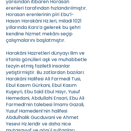
yarısından itibaren Horasan
erenleri tarafından hızlandırılmıştır.
Horasan erenlerinin pîri Ebu’l-
Hasan Harakâni Hz.leri, miladi 1021
yıllarında Kars’a gelerek bu şehri
kendine hizmet mekânı seçip
çalışmalarını başlatmıştır.
Harakâni Hazretleri dünyayı ilim ve
irfanla gönülleri aşk ve muhabbetle
tezyin etmiş faziletli insanlar
yetiştirmiştir. Bu zatlardan bazıları:
Harakâni Halifesi Ali Farmedi Tusi,
Ebul Kasım Gürkani, Ebul Kasım
Kuşeyri, Ebu Said Ebul Hayr, Yusuf
Hemedani, Abdullahi Ensari, Ebu Ali
Farmedi’nin talebesi İmamı Gazali,
Yusuf Hamedeni’nin halifesi
Abdulhalik Gucduvani ve Ahmet
Yesevi Hz.leridir ve daha nice
mutasavvıf ve gönül sultanları…