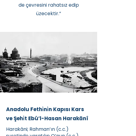
de çevresini rahatsız edip
üzecektir.”
Anadolu Fethi̇ni̇n Kapısı Kars
ve Şehi̇t Ebû’l-Hasan Harakānî
Harakâni; Rahman’ın (c.c.)
suretinde yaratılıp O’nun (c.c.)