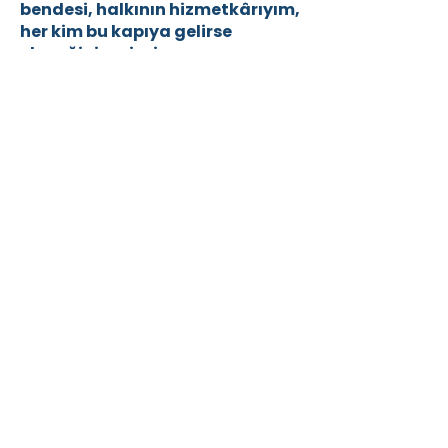
bendesi, halkının hizmetkârıyım,
her kim bu kapıya gelirse
ekmeğini verin, inancını
sormayın. Zira Allah katında ruh
taşıyan herkes Ebu’l- Hasan’ın
sofrasından ekmek yemeğe
layıktır.”
hizmetlerini
sürdürmektedir.
Harakâni Vakfı hizmetlerini sırf
Allah rızası için yürütmektedir.
Dünyevi hiçbir ikbal peşinde
değildir. Memleket, millet ve yüce
devletimizin birliğine ve dirliğine
katkıda bulunmak üzere
çalışmaktadır. Dini, dili, ırkı, cinsiyeti
ayırmaksızın herkese hizmet
etmek, Harakâni mürüvvet,
fütüvvet ve ahlakını gaye edinerek,
herkese aynı mesafede